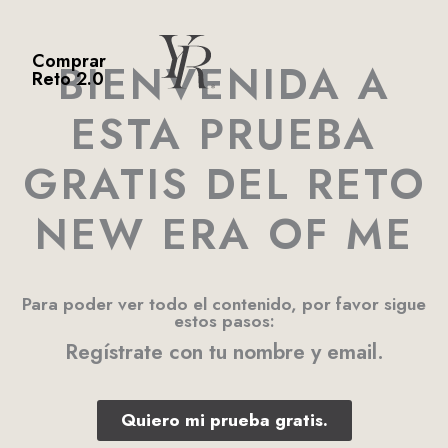
Ir
al
contenido
Comprar
BIENVENIDA A
Reto 2.0
ESTA PRUEBA
GRATIS DEL RETO
NEW ERA OF ME
Para poder ver todo el contenido, por favor sigue
estos pasos:
Regístrate con tu nombre y email.
Quiero mi prueba gratis.