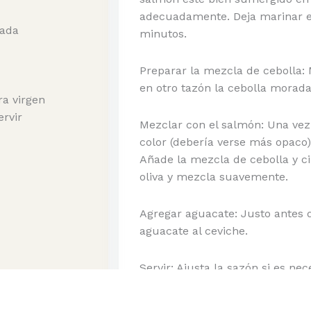
adecuadamente. Deja marinar en
cada
minutos.
Preparar la mezcla de cebolla:
en otro tazón la cebolla morada, 
ra virgen
ervir
Mezclar con el salmón: Una ve
color (debería verse más opaco)
Añade la mezcla de cebolla y ci
oliva y mezcla suavemente.
Agregar aguacate: Justo antes d
aguacate al ceviche.
Servir: Ajusta la sazón si es ne
acompañado de tostadas o galle