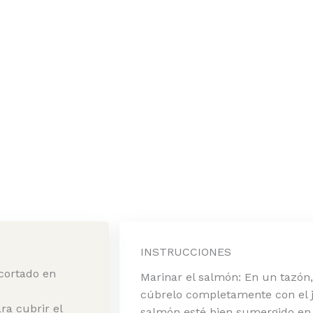
INSTRUCCIONES
 cortado en
Marinar el salmón: En un tazón
cúbrelo completamente con el j
ra cubrir el
salmón esté bien sumergido en 