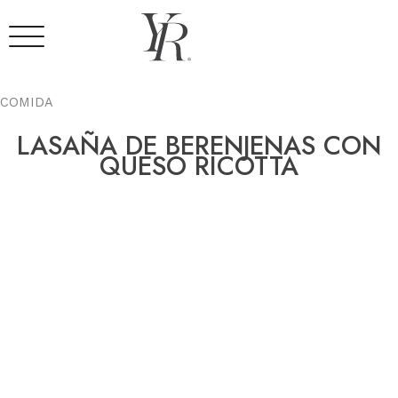
Ir
al
contenido
COMIDA
LASAÑA DE BERENJENAS CON
QUESO RICOTTA