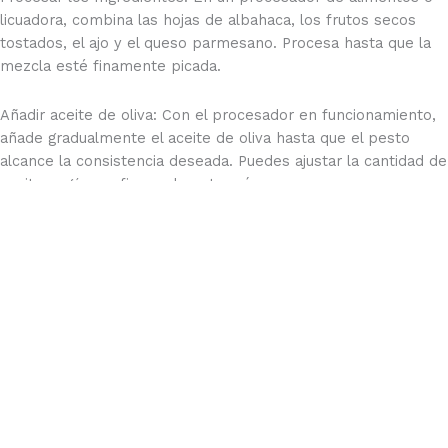
licuadora, combina las hojas de albahaca, los frutos secos
tostados, el ajo y el queso parmesano. Procesa hasta que la
mezcla esté finamente picada.
Añadir aceite de oliva: Con el procesador en funcionamiento,
añade gradualmente el aceite de oliva hasta que el pesto
alcance la consistencia deseada. Puedes ajustar la cantidad de
aceite según prefieras el pesto más o menos espeso.
Sazonar: Añade sal, pimienta y jugo de limón al gusto. Vuelve a
procesar para mezclar bien todos los ingredientes.
Ajustar la consistencia: Si el pesto te parece demasiado
espeso, puedes añadir un poco más de aceite de oliva o
incluso un poco de agua para aligerar.
Panini:
Untar Pesto: Extiende el pesto en ambas rebanadas de pan.