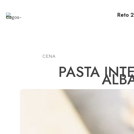
Ir
al
Reto 2
contenido
CENA
PASTA INT
ALB