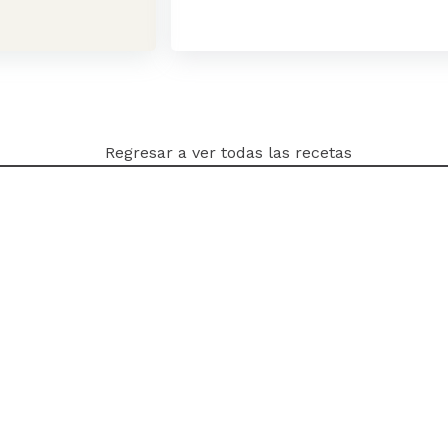
Regresar a ver todas las recetas
Ayuda
Política de Condici
a@yajairarodriguez.co
Términos y condicio