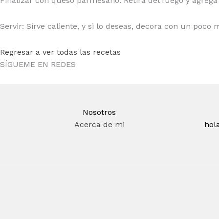
Finalizar con queso parmesano: Retira del fuego y agrega 
Servir: Sirve caliente, y si lo deseas, decora con un poc
Regresar a ver todas las recetas
SÍGUEME EN REDES
Nosotros
Acerca de mi
hol