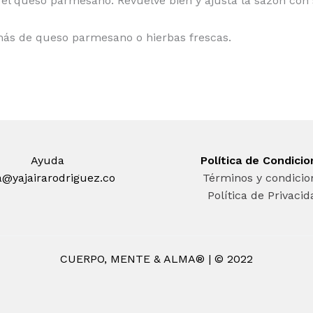
el queso parmesano. Revuelve bien y ajusta la sazón con s
o más de queso parmesano o hierbas frescas.
Ayuda
Política de Condici
a@yajairarodriguez.co
Términos y condicio
Política de Privaci
CUERPO, MENTE & ALMA® | © 2022