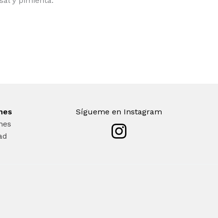
al y pimienta.
ones
Sígueme en Instagram
nes
dad