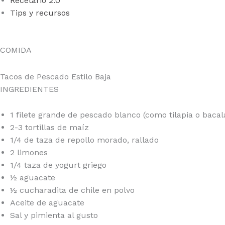
Recetario 2.0
Tips y recursos
SIGN IN
COMIDA
Tacos de Pescado Estilo Baja
INGREDIENTES
1 filete grande de pescado blanco (como tilapia o bacal
2-3 tortillas de maíz
1/4 de taza de repollo morado, rallado
2 limones
1/4 taza de yogurt griego
½ aguacate
½ cucharadita de chile en polvo
Aceite de aguacate
Sal y pimienta al gusto