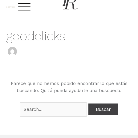
Ir
MENU
al
contenido
goodclicks
Parece que no hemos podido encontrar lo que estás
buscando. Quizá pueda ayudarte una búsqueda.
Buscar
por: