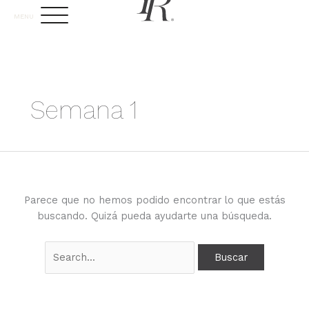
Ir
MENU
al
contenido
Semana 1
Parece que no hemos podido encontrar lo que estás
buscando. Quizá pueda ayudarte una búsqueda.
Buscar
por: