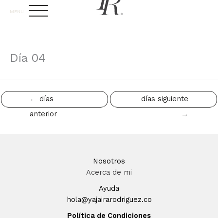
Ir
MENU
al
contenido
Día 04
←
días
días siguiente
anterior
→
Nosotros
Acerca de mi
Ayuda
hola@yajairarodriguez.co
Política de Condiciones