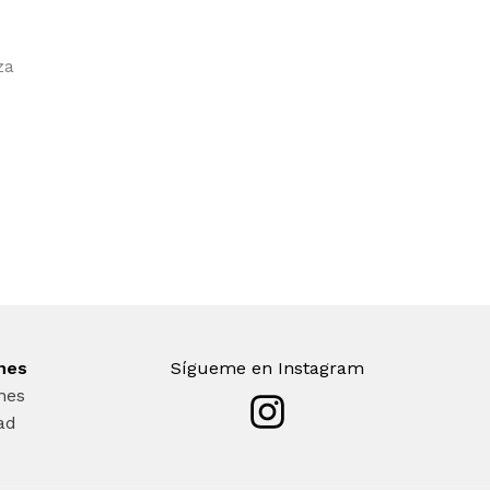
za
ones
Sígueme en Instagram
nes
dad