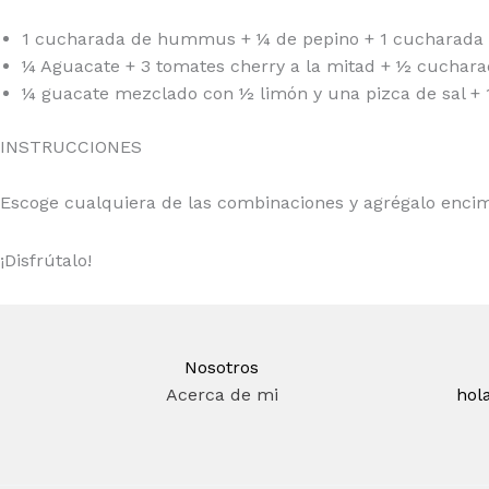
1 cucharada de hummus + ¼ de pepino + 1 cucharada d
¼ Aguacate + 3 tomates cherry a la mitad + ½ cuchara
¼ guacate mezclado con ½ limón y una pizca de sal + 
INSTRUCCIONES
Escoge cualquiera de las combinaciones y agrégalo encim
¡Disfrútalo!
Nosotros
Acerca de mi
hol