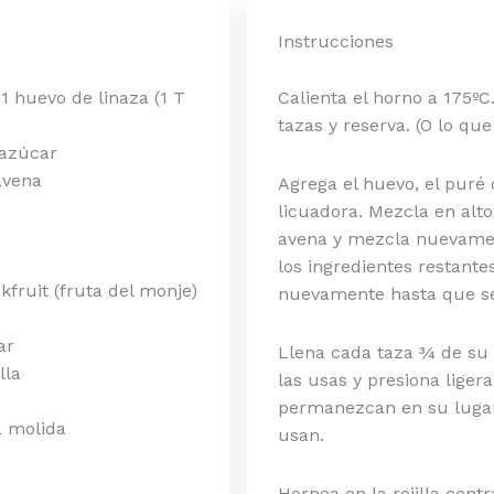
Instrucciones
a
1 huevo de linaza (1 T
Calienta el horno a 175º
tazas y reserva. (O lo qu
 azúcar
avena
Agrega el huevo, el puré
licuadora. Mezcla en alt
avena y mezcla nuevame
los ingredientes restant
fruit (fruta del monje)
nuevamente hasta que s
ar
Llena cada taza ¾ de su 
lla
las usas y presiona lige
permanezcan en su lugar.
a molida
usan.
Hornea en la rejilla cent