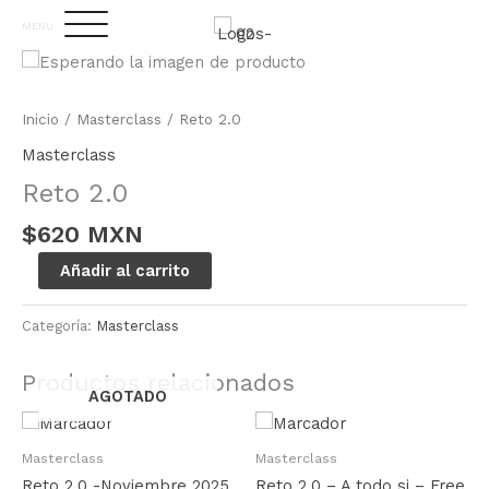
Ir
MENU
al
contenido
Inicio
/
Masterclass
/ Reto 2.0
Masterclass
Reto 2.0
$
620 MXN
Reto
Alternative:
Añadir al carrito
2.0
cantidad
Categoría:
Masterclass
Productos relacionados
AGOTADO
Masterclass
Masterclass
Reto 2.0 -Noviembre 2025
Reto 2.0 – A todo si – Free